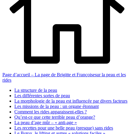
Page d’accueil – La page de Brigitte et Françoisesur la peau et les
rides
La structure de la peau
Les différentes sortes de peau
La morphologie de la peau est influencée par divers facteurs
Les missions de la peau : un organe étonnant
Comment les rides apparaissent-elles ?
Qu’est-ce que cette terrible peau d’orange?
La peau d’age mûr – « anti-age »
Les recettes pour une belle peau (presque) sans rides
Le Botox, le lifting et autres « solutions faciles »